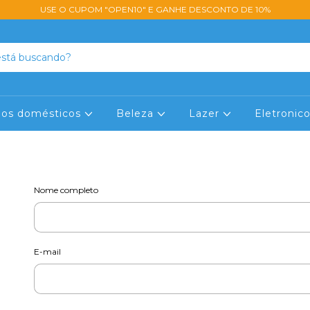
USE O CUPOM "OPEN10" E GANHE DESCONTO DE 10%
lios domésticos
Beleza
Lazer
Eletronic
Nome completo
E-mail