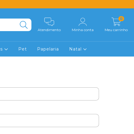
0
Atendimento
Minha conta
Meu carrinho
os
Pet
Papelaria
Natal