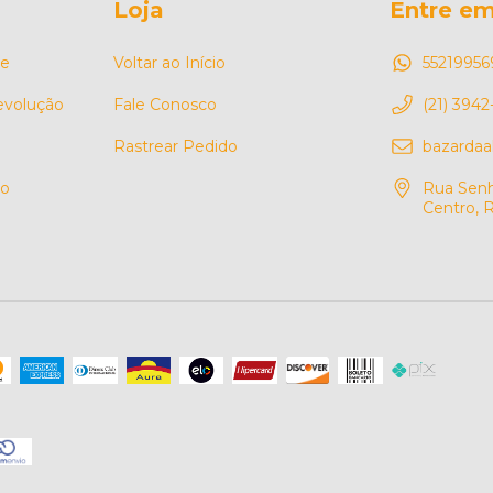
Loja
Entre em
de
Voltar ao Início
55219956
Devolução
Fale Conosco
(21) 3942
Rastrear Pedido
bazarda
so
Rua Senh
Centro, R