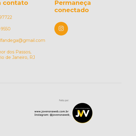
 contato
Permaneça
conectado
97722
-9550
alfandega@gmail.com
or dos Passos,
io de Janeiro, RJ