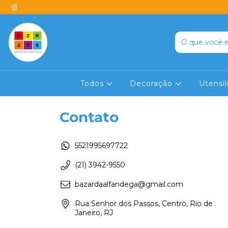
Todos
Decoração
Utensí
Contato
5521995697722
(21) 3942-9550
bazardaalfandega@gmail.com
Rua Senhor dos Passos, Centro, Rio de
Janeiro, RJ