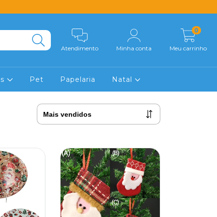
0
Atendimento
Minha conta
Meu carrinho
os
Pet
Papelaria
Natal