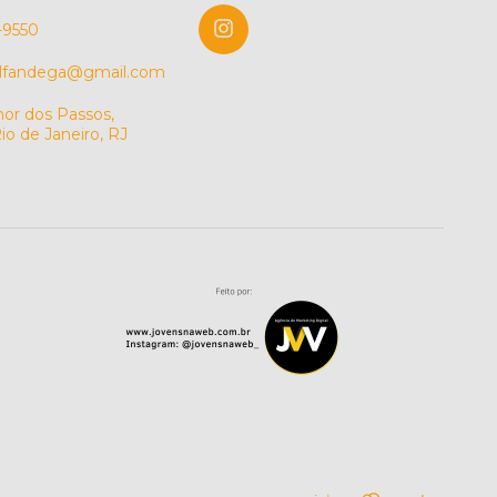
-9550
alfandega@gmail.com
or dos Passos,
io de Janeiro, RJ