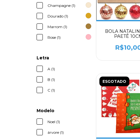
Champagne (1)
Dourado (1)
Marrom (1)
BOLA NATALI
PAETÊ 10C
Rose (1)
R$10,0
Letra
A (1)
B (1)
ESGOTADO
C (1)
Modelo
Noel (1)
árvore (1)