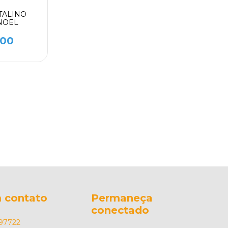
TALINO
NOEL
,00
 contato
Permaneça
conectado
97722