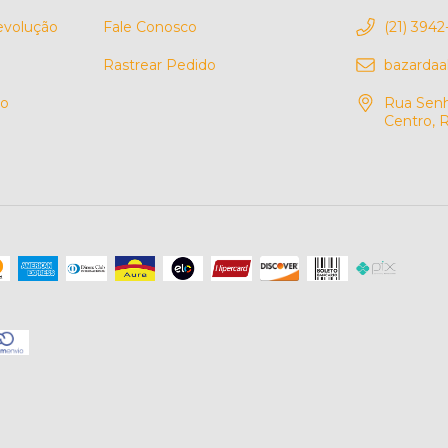
Devolução
Fale Conosco
(21) 3942
Rastrear Pedido
bazarda
so
Rua Senh
Centro, R