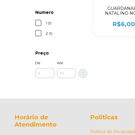
GUARDANA
Numero
NATALINO N
R$6,0
1 (1)
2 (1)
Preço
De
Até
Horário de
Políticas
Atendimento
Política de Privacida