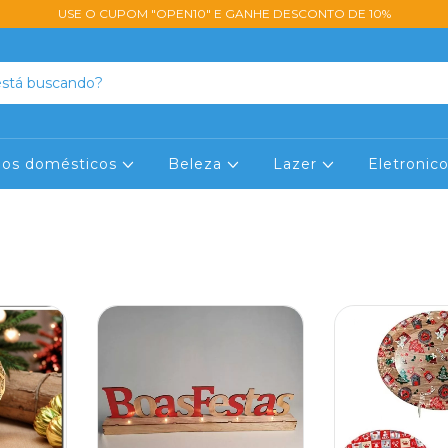
USE O CUPOM "OPEN10" E GANHE DESCONTO DE 10%
lios domésticos
Beleza
Lazer
Eletronic