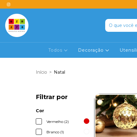
Todos
Decoração
Utensí
Início
>
Natal
Filtrar por
Cor
Vermelho (2)
Branco (1)