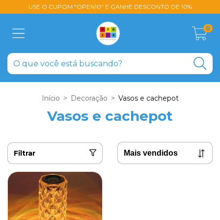
USE O CUPOM "OPEN10" E GANHE DESCONTO DE 10%
0
Início
>
Decoração
>
Vasos e cachepot
Vasos e cachepot
Filtrar